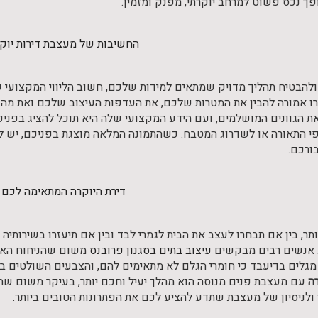
פך נכס פשוט למרחב יוקרתי, מפנק ומזמין.
החשיבות של מעצבת דירות יוק
ולהבטיח תהליך מדויק שמתאים למידות שלכם, חשוב הליווי המקצועי 
אמורה להבין את המטרות שלכם, את העדפות העיצוב שלכם ואת מה שב
את הגוונים המושלמים, ועם הידע המקצועי שלה היא תוכל להציג בפניכ
י התאורה או לשדרוג המטבח. כשהתמונה המלאה מוצגת בפניכם, יש 
ורכם.
דירת היוקרה המתאימה לכם
ר, בין אם תבחרו לעצב את הבית לגמרי לבד ובין אם תיעזרו בשירותיה
 אנשים רבים מבקשים
עיצוב בתים בסגנון פרובנס
משום שהניחוח האיר
מגלים בדיעבד כי חומרי הגלם לא מתאימים להם, והצבעים השולטים בק
רה
עם מעצבת פנים מנוסה הוא מהלך יעיל וחכם יותר, בעיקר משום 
ולניסיון של מעצבת שתדע להציע לכם את הפתרונות הטובים ביותר.