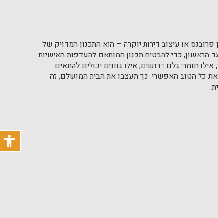
פרובנס או עיצוב דירות יוקרה – הוא התכנון המדויק של
ד הראשון, כדי להבטיח תכנון המותאם להעדפות האישיות
אילו חומרי גלם דרושים, אילו גוונים יכולים להתאים
ת כל הטוב האפשרי. כך תעצבו את הבית המושלם, זה
ת.
פתח
תפריט
נגישו