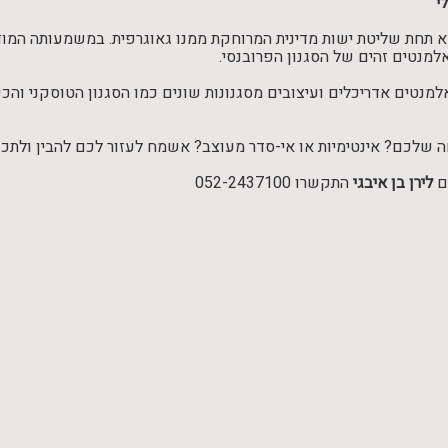
י
 תחת שליטת ישות מדינית המרוחקת ממנו גאוגרפית. במשמעותה המודרני
אלמנטים זהים של הסגנון הפרובנסי.
מנטים אדריכלים ועיצובים מסגנונות שונים כמו הסגנון הטוסקני והכפ
שלכם? אינטימיות או אי-סדר מעוצב? אשמח לעזור לכם להבין ולתכנ
ם
לירן בן איבגי
התקשרו 052-2437100
© 2026 כל הזכויות שמורות