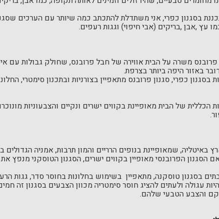
נו מחומרים טבעיים, שהיו זולים וזמינים לאותה תקופה, כמו אבן, ברי
כננת בסגנון כפרי, אני משתדלת להתכתב כמה שיותר עם הערכים שסגנ
ו עץ ,אבן ,בריקים (אבי חיפוי) וגגות רעפים.
 פרובנס משרה על הבית אווירה של חבל פרובנס, שחולק גבולות עם איט
ובר באזור היפה ביותר בצרפת.
 בסגנון כפרי, סגנון פרובנס מתאפיין בצורניות ובתכנון סימטרי, החל
ות הכללית של הבית מאופיינת בקווים ישרים ונקיים והצבעוניות מונוכר
ור.
ץ באיטליה, שמאופיינת בנופים הרריים והמון תרבות, אמניה הגדולים 
ם הסגנון הפרובנסי מאופיין בקווים ישרים, הסגנון הטוסקני מנפץ את 
בתים בסגנון טוסקנה, מתאפיין בשימוש בחלונות בחוסר סדר, גגות הרעפ
יות עגולה ולעתים להציג חוסר סימטריה מכוון הצבעים בסגנון זה חמים
קם והצבע הטבעי שלהם.