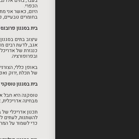
בעבר, בתים אלו נב
הכפרי.
היום, כאשר אני מת
בחומרים טבעיים, כמ
בית בסגנון פרובנס
עיצוב בתים בסגנון
אגב, לדעת רבים מד
כנגזרת של אדריכלות
ובפרופורציה.
באופן כללי, הצורני
של תכלת ,ירוק ואפ
בית בסגנון טוסקני
טוסקנה היא חבל אר
מבחינה אדריכלית, א
תכנון אדריכלי של 
להשתנות, לעתים לה
כדי לשמור על המר