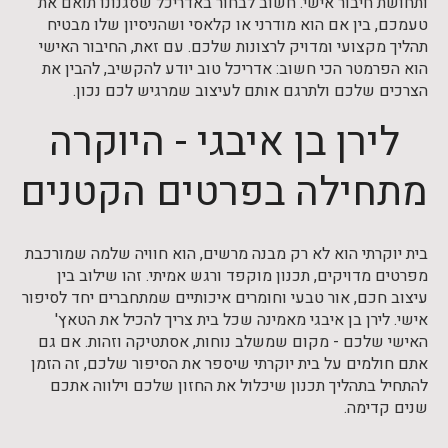
ותחושת חיבור אישי. חשוב לבחור באדריכל שסגנונו תואם את
טעמכם, בין אם הוא מודרני או קלאסי ושהניסיון שלו מבטיח
תהליך מקצועי ומדויק לרצונות שלכם. עם זאת, החיבור האישי
הוא הפרמטר הכי חשוב: אדריכל טוב יודע להקשיב, להבין את
הצרכים שלכם ולתרגם אותם לעיצוב שמרגיש לכם נכון.
לירן בן איבגי - היוקרה
מתחילה בפרטים הקטנים
בית יוקרתי הוא לא רק מבנה מרשים, הוא חוויה שלמה שמורכבת
מפרטים מדויקים, תכנון מוקפד ורגש אמיתי. זהו שילוב בין
עיצוב חכם, אור טבעי וחומרים איכותיים שמתחברים יחד לסיפור
אישי. לירן בן איבגי מאמינה שכל בית צריך להכיל את הטאץ'
האישי שלכם - מקום שמשלב נוחות, אסתטיקה וזהות. אם גם
אתם חולמים על בית יוקרתי שיספר את הסיפור שלכם, זה הזמן
להתחיל בתהליך תכנון שיכלול את החזון שלכם וילווה אתכם
שנים קדימה.