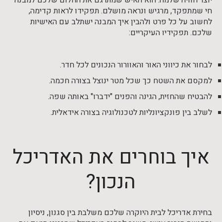
יוצר חוויה שלמה. הוא האיש שמתרגם את החלום שלכם למבנה
חי שמתפקד, מרגיש ונראה מושלם. תפקידו לראות קדימה,
לחשוב על כל פרט ולהבין איך המבנה ישתלב עם האישיות
שלכם. תפקידיו העיקריים:
לבחור את כיווני האור והאוורור הנכונים לכל חדר.
למקסם את השטח כך שכל מטר ינוצל בצורה חכמה.
להבטיח שהחזית, הגינה והפנים "ידברו" באותה שפה.
לשלב בין פונקציונליות לטכנולוגיה בצורה אידאלית.
איך בוחרים את האדריכל
הנכון?
בחירת אדריכל לבית היוקרה שלכם משלבת בין סגנון, ניסיון