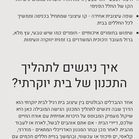
הקו של החלל הפנימי.
שפה עיצובית אחידה - קו עיצובי שמתחיל בכניסה וממשיך
לכל החללים בבית.
שימוש בחומרים איכותיים - חומרים כמו שיש טבעי, עץ מלא,
ברזל מעובד וזכוכית המשדרים בו זמנית יווקרה ונעימות.
איך ניגשים לתהליך
התכנון של בית יוקרתי?
אחד ההבדלים הבולטים בין עיצוב בית רגיל לבית יוקרתי הוא
הדרך שבה ניגשים לתהליך התכנון. הגישה המובילה כאן היא
שיקול מעמיק המבוסס על היכרות אמיתית עם אורח החיים
שלכם, דיירי הבית - אם אתם אוהבים לבשל, לארח או לעבוד
מהבית. לאחר מכן נבחר הסגנון האדריכלי המתאים - מודרני,
קלאסי, ים תיכוני או עכשווי, ובהמשך בניית חללים חכמים עם