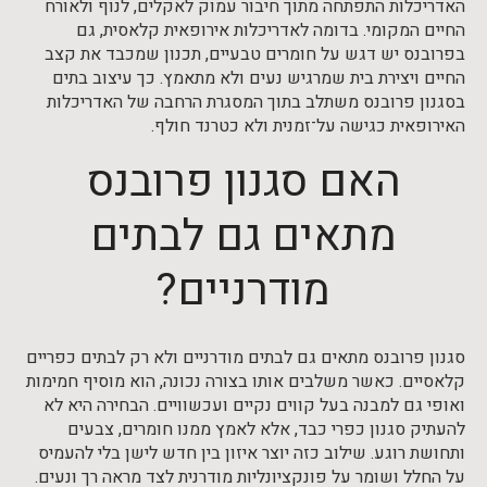
האדריכלות התפתחה מתוך חיבור עמוק לאקלים, לנוף ולאורח
החיים המקומי. בדומה לאדריכלות אירופאית קלאסית, גם
בפרובנס יש דגש על חומרים טבעיים, תכנון שמכבד את קצב
החיים ויצירת בית שמרגיש נעים ולא מתאמץ. כך עיצוב בתים
בסגנון פרובנס משתלב בתוך המסגרת הרחבה של האדריכלות
האירופאית כגישה על־זמנית ולא כטרנד חולף.
האם סגנון פרובנס
מתאים גם לבתים
מודרניים?
סגנון פרובנס מתאים גם לבתים מודרניים ולא רק לבתים כפריים
קלאסיים. כאשר משלבים אותו בצורה נכונה, הוא מוסיף חמימות
ואופי גם למבנה בעל קווים נקיים ועכשוויים. הבחירה היא לא
להעתיק סגנון כפרי כבד, אלא לאמץ ממנו חומרים, צבעים
ותחושת רוגע. שילוב כזה יוצר איזון בין חדש לישן בלי להעמיס
על החלל ושומר על פונקציונליות מודרנית לצד מראה רך ונעים.