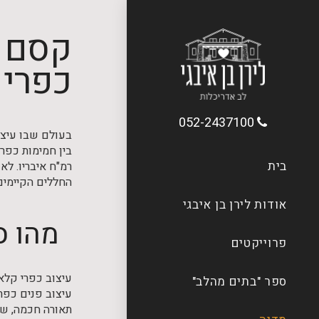
קסם ה
כפרי 
052-2437100
בעולם שבו עיצו
בין חמימות כפרי
בית
רמ"ח איבריו. לא
החללים הקיימים
אודות לירן בן איבגי
מהו ס
פרוייקטים
עיצוב כפרי קלא
ספר "בתים מהלב"
עיצוב פנים כפרי
תאורה חכמה, שיל