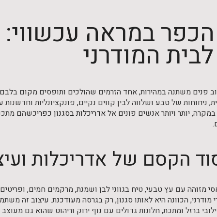
כפר במראה עכשווי: א
לבית המודרני
ב פנים משתנה במהירות, אחד הזרמים שהולכים ותופסים מקום בלבם ש
ת, ניחוחות של טבע ושלווה לבין קווים נקיים, פונקציונליות וחדשנות ע
 במקרה, יותר ויותר אנשים פונים אל
אדריכלות בסגנון כפרי
כשהם מתכננ
.
וד הקסם של אדריכלות ועיצו
סי מזוהה עם עץ טבעי, טיח בגווני לבן ושמנת, מרקמים חמים, ופריטי
 מודרני, הכוונה היא לאותו סגנון, רק בגרסה מעודכנת. עיצוב זה מש
ובי ברזל ומתכת, חלונות גדולים עם נוף ירוק וריהוט שהוא גם מעוצב