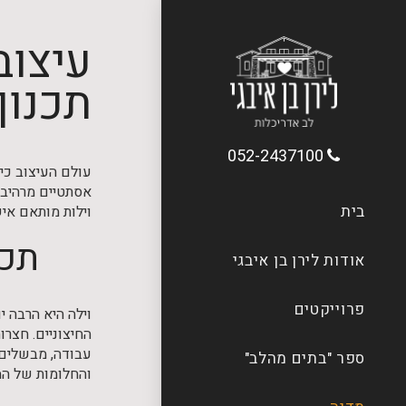
עיצוב
תכנון
052-2437100
עולם העיצוב כיו
אסתטיים מרהיבים
בית
וילות מותאם איש
תכנ
אודות לירן בן איבגי
פרוייקטים
וילה היא הרבה י
החיצוניים. חצרו
עבודה, מבשלים 
ספר "בתים מהלב"
והחלומות של המת