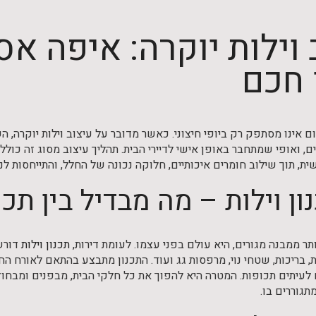
 וילות יוקרה: איפה א
 חכם
ם אינו מסתפק רק ביופי חיצוני. כאשר מדובר על עיצוב וילות יוקרה, ה
, ואופי שמתחבר באופן אישי לדיירי הבית. תהליך עיצוב מסוג זה כולל
ית, תוך שילוב חומרים איכותיים, חלוקה נכונה של החלל, והתייחסות ל
ון וילות – מה מבדיל בין תכנ
ותר ממבנה מגורים, היא עולם בפני עצמו. לעומת דירות,
תכנון וילות
דורש 
ת, בריכות, שטחי נוי, מרפסות גג ועוד. התכנון מתבצע בהתאם לאורח הח
לעיתים תכופות. המטרה היא להפוך את כל חלקי הבית, מבפנים ומבח
גוררים בו.