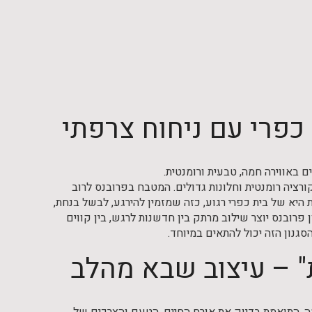
 כפרי עם ניחוח צרפתי
ם באווירה חמה, טבעית ורומנטית.
רציה רומנטית וחלונות גדולים. המטבח בפרובנס לרוב
יא של בית כפרי רגוע, כזה שמזמין להירגע, לבשל בנחת,
 פרובנס יוצר שילוב מרתק בין חדשנות לרגש, בין קווים
גנון הזה יכול להתאים במיוחד.
ת" – עיצוב שבא מהלב
למה, התואמת בדיוק את אורח החיים, הטעם והצרכים של