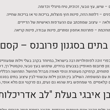
 – שיש, עץ טבעי, זכוכית, טיח מינרלי וכדומה.
נים – דלתות הזזה, פינות חוץ מוצלות, בריכות נוי או בריכות שחייה.
אה – עיצוב שמתכתב עם ההעדפות האישיות של הדיירים.
וחכמת – פתרונות אחסון נסתרים, פינות עבודה, פינות קריאה.
 בתים בסגנון פרובנס – קסם
פרי זוכה לפופולריות רבה בישראל, במיוחד בקרב בעלי וילות שמעונייני
ון פרובנס
מאופיין בצבעים בהירים, שימוש בעץ טבעי, טקסטיל רך, דקו
תוחים, קרמיקה מעוטרת וגופי תאורה מברזל מחושל. התחושה הכללית ה
ת עם המשפחה. השילוב בין תכנון וילות עכשווי לבין עיצוב בתים בסגנון
 קלאסיים. מי שמחפש בית שהוא גם נעים, גם פרקטי וגם מלא אופי, הס
בן איבגי בעלת "לב אדריכלו
צוב וילות יוקרה אינם משימות שגרתיות. מדובר ביצירת חוויה מגורים ש