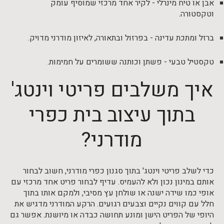
אבן או טיח מינרלי - לקיר אחד מרכזי שמוסיף עומק
וטקסטורה.
ברזל ומתכת עדינה - בפרזול ובתאורה, לאיזון מודרני מדויק.
טקסטיל טבעי - פשתן וכותנה ששומרים על חמימות.
איך משלבים פריטי וינטג'
בתוך עיצוב בית כפרי
מודרני?
כדי לשלב פריטי וינטג' בתוך סגנון כפרי מודרני, חשוב לבחור
אותם במינון נכון ולא להעמיס. עדיף לבחור פריט אחד מרכזי עם
אופי כמו שידה ישנה או שולחן עץ מסיבי, ולמקם אותו בתוך
חלל עם קווים נקיים וצבעים רגועים. הרקע המודרני מדגיש את
היופי של הפריט הישן ומונע תחושה כבדה או מיושנת. אפשר גם