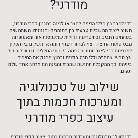
מודרני?
כדי לחבר בין חללי הפנים לחצר או לגינה בסגנון כפרי מודרני,
חשוב ליצור המשכיות טבעית בין החומרים והגוונים. משתמשים
בפתחים רחבים ובוויטרינות גדולות שמכניסות אור ומאפשרות
מבט פתוח החוצה. רצוי לבחור ריצוף דומה או משלים בין הסלון
למרפסת כדי לייצר תחושת זרימה בין שני החללים. גם שילוב של
עץ טבעי, צמחייה וכלי חרס בפנים ובחוץ מחזק את החיבור
ביניהם. כך מתקבלת תחושה שהבית והגינה הם מרחב אחד שלם
ונעים.
שילוב של טכנולוגיה
ומערכות חכמות בתוך
עיצוב כפרי מודרני
כדי לשלב טכנולוגיה ומערכות חכמות בתוך עיצוב כפרי מודרני