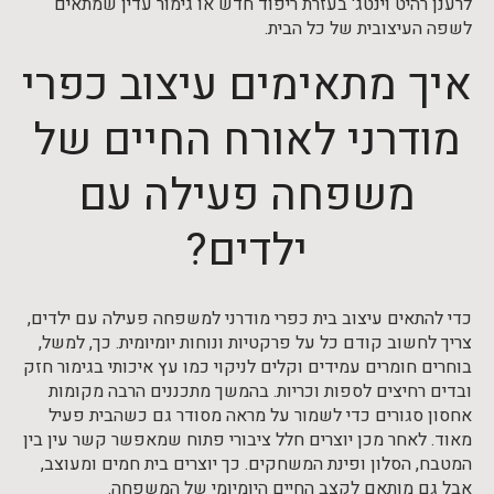
לרענן רהיט וינטג' בעזרת ריפוד חדש או גימור עדין שמתאים
לשפה העיצובית של כל הבית.
איך מתאימים עיצוב כפרי
מודרני לאורח החיים של
משפחה פעילה עם
ילדים?
כדי להתאים עיצוב בית כפרי מודרני למשפחה פעילה עם ילדים,
צריך לחשוב קודם כל על פרקטיות ונוחות יומיומית. כך, למשל,
בוחרים חומרים עמידים וקלים לניקוי כמו עץ איכותי בגימור חזק
ובדים רחיצים לספות וכריות. בהמשך מתכננים הרבה מקומות
אחסון סגורים כדי לשמור על מראה מסודר גם כשהבית פעיל
מאוד. לאחר מכן יוצרים חלל ציבורי פתוח שמאפשר קשר עין בין
המטבח, הסלון ופינת המשחקים. כך יוצרים בית חמים ומעוצב,
אבל גם מותאם לקצב החיים היומיומי של המשפחה.