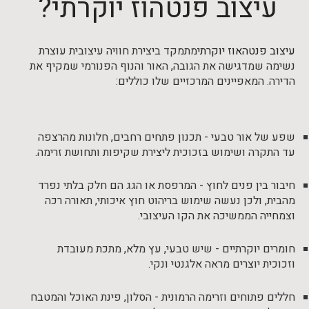
עיצוב פנטהוז יוקרתי?
עיצוב פנטהאוז יוקרתי
מתמקד ביצירת חוויה עיצובית עוצרת
נשימה שמדגישה את הגובה, האור והנוף הפנורמי שמקיף את
הדירה. המאפיינים המרכזיים שלו כוללים:
שפע של אור טבעי - תכנון פתחים רחבים, חלונות מהרצפה
עד התקרה ושימוש בזכוכית ליצירת שקיפות ותחושת זרימה.
חיבור בין פנים לחוץ - המרפסת או הגג הם חלק בלתי נפרד
מהבית, ולכן נעשה שימוש בריהוט חוץ איכותי, תאורה רכה
וצמחייה הממשיכה את הקו העיצובי.
חומרים יוקרתיים - שיש טבעי, עץ מלא, מתכת מעובדת
וזכוכית יוצרים מראה אלגנטי ונקי.
חללים פתוחים וזרימה הרמונית - הסלון, פינת האוכל והמטבח