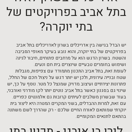
בתל אביב בפרויקטים של
בתי יוקרה?
יש הבדל בגישה בין אדריכלים בשרון לאדריכלים בתל אביב
בפרויקטים של בתי יוקרה, והוא נובע בעיקר מאופי הסביבה
והשטח. בשרון הדגש הוא על מרחבים פתוחים, חיבור לגינה
ושימוש בחומרים טבעיים שיוצרים בית חם ונעים.
לעומת זאת, בתל אביב התכנון מתמודד עם צפיפות, מגבלות
שטח ובנייה עירונית, ולכן יש יותר דגש על ניצול חכם של החלל,
פתרונות יצירתיים ועיצוב מדויק שמנצל כל מטר. נוסף על כך, יש
שינוי גם בסגנון כאשר בתל אביב נוטים יותר לקו מודרני ואורבני,
בעוד שבשרון משלבים לעיתים קרובות גם אלמנטים כפריים.
עם זאת, למרות ההבדלים, בשני המקרים המטרה היא ליצור בית
יוקרתי שמותאם לאורח החיים שלכם - רק שהדרך לשם משתנה
בהתאם לתנאים המקומיים.
לירן בן איבגי - תכנון בתי