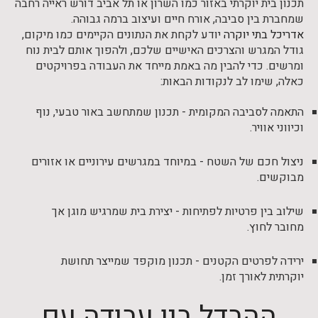
תכנון בית יוקרתי באזור כמו השרון או תל אביב דורש ראייה רחבה
שמחברת בין סביבה, אורח חיים ועיצוב ברמה גבוהה.
אדריכל בתי יוקרה
יודע לקחת את הנתונים הקיימים כמו מיקום,
גודל המגרש והצרכים האישיים שלכם, ולהפוך אותם לבית נוח
ומרשים. כדי להבין מה באמת מייחד את העבודה בפרויקטים
כאלה, שימו לב לנקודות הבאות:
התאמה לסביבה המקומית - תכנון שמתחשב באור טבעי, נוף
וכיווני אוויר.
ניצול חכם של השטח - במיוחד במגרשים עירוניים או אזורים
מבוקשים.
שילוב בין פרטיות לפתיחות - יצירת בית שמרגיש מוגן אך
מחובר לחוץ.
ירידה לפרטים הקטנים - תכנון מוקפד שמייצר תחושת
יוקרתית לאורך זמן.
ההבדל בין עבודה עם