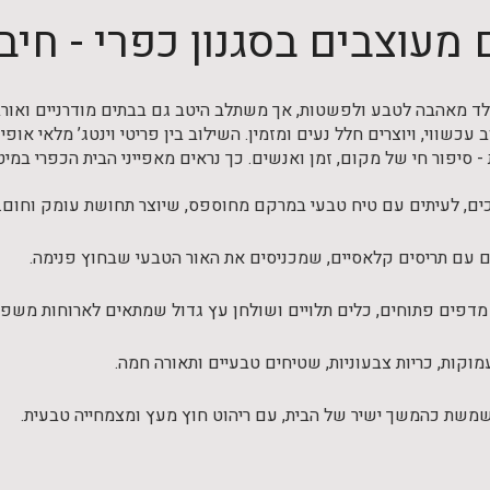
מעוצבים בסגנון כפרי - חיבו
ולד מאהבה לטבע ולפשטות, אך משתלב היטב גם בבתים מודרניים ואורבנ
וב עכשווי, ויוצרים חלל נעים ומזמין. השילוב בין פריטי וינטג’ מלאי או
- סיפור חי של מקום, זמן ואנשים. כך נראים מאפייני הבית הכפרי במיט
רכים, לעיתים עם טיח טבעי במרקם מחוספס, שיוצר תחושת עומק וחום.
ם עם תריסים קלאסיים, שמכניסים את האור הטבעי שבחוץ פנימה.
דפים פתוחים, כלים תלויים ושולחן עץ גדול שמתאים לארוחות משפח
וקות, כריות צבעוניות, שטיחים טבעיים ותאורה חמה.
שמשת כהמשך ישיר של הבית, עם ריהוט חוץ מעץ ומצמחייה טבעית.