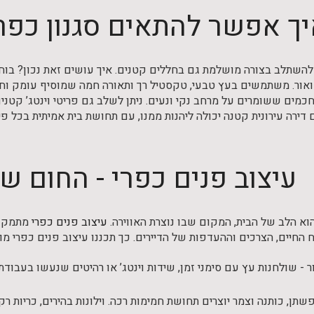
ך אפשר להתאים סגנון כפר
 להשתלב בצורה מושלמת גם בחללים קטנים. איך עושים זאת נכון? בוחרי
אור. משתמשים בעץ טבעי, טקסטיל רך ותאורה חמה שמוסיף עומק וחמימ
כמים ששומרים על מרחב נקי ונעים. ניתן לשלב גם פריטי וינטג’ קטני
דירה עירונית קטנה יכולה ליהנות ממנו, עם תחושת בית אמיתית בכל פינ
עיצוב פנים כפרי - החום 
וא הלב של הבית, המקום שבו נוצרת האווירה.
עיצוב פנים כפרי
מתמקד ב
 החיים, הצרכים וההעדפות של הדיירים. כך תכננו עיצוב פנים כפרי מו
 - שולחנות עץ עם סימני זמן, שידות וינטג’ או רהיטים שנעשו בעבודת 
שתן, כותנה וצמר יוצרים תחושת חמימות רכה. וילונות בהירים, כריות