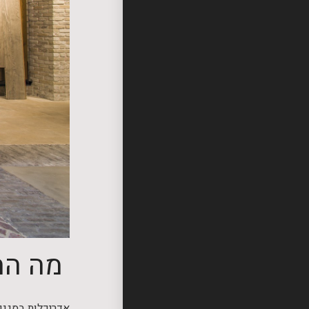
מה ההב
אדריכלות בסגנון