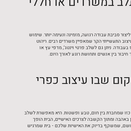
תלב במשרדים או חללי
צור סביבת עבודה רגועה, מזמינה ונעימה יותר. שימוש
יצוב התעשייתי הקר שמאפיין משרדים רבים. ריהוט
 בעבודה. ניתן גם לשלב פרטי וינטג’, מדפי עץ או
בור בין אנשים ותחושת רוגע לאורך היום.
קום שבו עיצוב כפרי
- כזו שמחברת בין חום, טבע ופשטות. היא מאפשרת לשלב
נן באהבה ומתוך הקשבה לצרכים האישיים, הבית הופך
י ונושם, שמשקף בדיוק את האישיות שלכם - בית שמרגיש