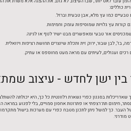
זמן עובר לאט יותר, שבו העיצוב לא גונב את ההצגה אלא משרת את הדי
ית כוללים:
טבעיים כמו עץ מלא, אבן טבעית וברזל.
ם קורות עץ גלויות שמוסיפות עומק וחמימות.
מכניסים אור טבעי ומאפשרים מבט ישיר לנוף או לגינה.
מה, בז', לבן שבור, ירוק זית ותכלת שיוצרים תחושת רציפות ויזואלית.
ם רכים ועגולים, לעיתים עם מראה מעט מחוספס או עתיק.
 בין ישן לחדש - עיצוב שמת
שאדריכלות בסגנון כפרי נשארת רלוונטית כל כך, היא יכולתה להשתלב 
נסתר, חימום תת־רצפתי או פתרונות אחסון סמויים, בלי לפגוע במראה ה
של העבר. כך למשל ניתן לתכנן מטבח כפרי עם מערכות בישול מתקדמות,
 מודרני.