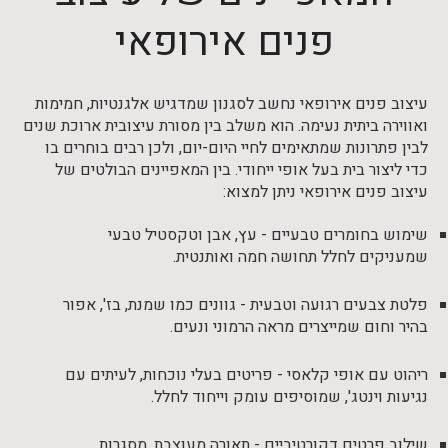
פנים אירופאי
עיצוב פנים אירופאי נחשב לסגנון שמדגיש אלגנטיות, חמימות
ואווירה ביתית נעימה. הוא משלב בין מסורת עיצובית ארוכת שנים
לבין פתרונות שמתאימים לחיי היום-יום, ולכן רבים בוחרים בו
כדי ליצור בית בעל אופי ייחודי. בין המאפיינים הבולטים של
עיצוב פנים אירופאי ניתן למצוא:
שימוש בחומרים טבעיים - עץ, אבן וטקסטיל טבעי
שמעניקים לחלל תחושה חמה ואותנטית.
פלטת צבעים רגועה וטבעית - גוונים כמו שמנת, בז', אפור
בהיר וחום שמייצרים מראה הרמוני ונעים.
ריהוט עם אופי קלאסי - פריטים בעלי נוכחות, לעיתים עם
נגיעות וינטג', שמוסיפים עומק וייחוד לחלל.
שילוב פרטים דקורטיביים - תאורה מעוצבת, מסגרות