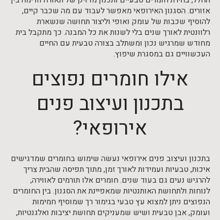
החלל, בחירת חומרים טבעיים ותכנון מדויק של תאורה וזרימה בין
אזורים. הסגנון האירופאי מאפשר לעבוד עם מה שכבר קיים,
להוסיף שכבות של עומק ואופי וליצור תחושה שנשארת
רלוונטית לאורך שנים בלי לשנות את כל המבנה. כך מתקבל בית
מחודש שמרגיש נכון ומשתלב בצורה טבעית עם החיים
העכשוויים גם במסגרת שיפוץ.
אילו חומרים נפוצים
בתכנון ועיצוב פנים
אירופאי?
בתכנון ועיצוב פנים אירופאי נעשה שימוש בחומרים שמדגישים
איכות, טבעיות ועמידות לאורך זמן, מתוך תפיסה שהבית צריך
להרגיש נעים גם בעוד שנים. חומרים אלו תורמים לאווירה,
לנוחות ולתחושת האותנטיות שמאפיינת את הסגנון. בין החומרים
הנפוצים ניתן למצוא עץ טבעי בגימור רך שמוסיף חמימות
ועומק, אבן טבעית ושיש שמעניקים תחושת יציבות ואלגנטיות,