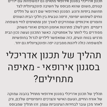
תכנון אדריכלי בסגנון אירופאי
מתאים גם למשפחות עם ילדים
קטנים, משום שהוא מבוסס על חשיבה פונקציונלית לצד
תחושת ביתיות ורוגע. הסגנון האירופאי שם דגש על חללים
נוחים לשימוש יומיומי, זרימה טבעית בין חלקי הבית השונים
וחומרים איכותיים שמחזיקים לאורך זמן ומתאימים לחיי משפחה
דינמיים. ניתן לשלב פתרונות אחסון חכמים ואזורי משחק
מסודרים בלי לוותר על אסתטיקה. כאשר התכנון נעשה נכון הבית
מרגיש בטוח ונעים, כזה שמאפשר לילדים לגדול בחופשיות
ולמשפחה כולה ליהנות מסביבה יפה ופונקציונלית גם יחד.
תהליך של תכנון אדריכלי
בסגנון אירופאי - מאיפה
מתחילים?
תהליך של תכנון אדריכלי בסגנון אירופאי מתחיל בהבנה עמוקה
של אורח החיים, הטעם האישי והצרכים היומיומיים שלכם, ורק
לאחר מכן עובר לבחירות העיצוביות עצמן. זהו תהליך שמבוסס