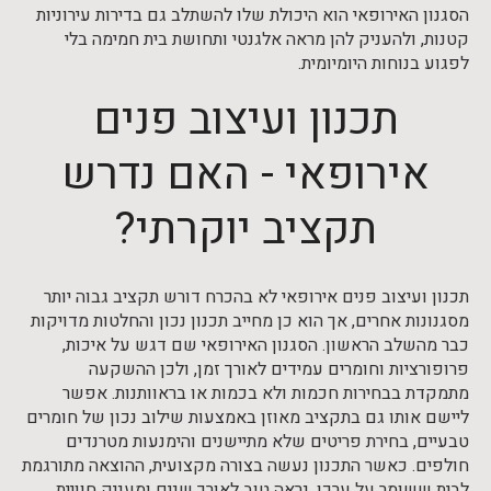
הסגנון האירופאי הוא היכולת שלו להשתלב גם בדירות עירוניות
קטנות, ולהעניק להן מראה אלגנטי ותחושת בית חמימה בלי
לפגוע בנוחות היומיומית.
תכנון ועיצוב פנים
אירופאי - האם נדרש
תקציב יוקרתי?
תכנון ועיצוב פנים אירופאי לא בהכרח דורש תקציב גבוה יותר
מסגנונות אחרים, אך הוא כן מחייב תכנון נכון והחלטות מדויקות
כבר מהשלב הראשון. הסגנון האירופאי שם דגש על איכות,
פרופורציות וחומרים עמידים לאורך זמן, ולכן ההשקעה
מתמקדת בבחירות חכמות ולא בכמות או בראוותנות. אפשר
ליישם אותו גם בתקציב מאוזן באמצעות שילוב נכון של חומרים
טבעיים, בחירת פריטים שלא מתיישנים והימנעות מטרנדים
חולפים. כאשר התכנון נעשה בצורה מקצועית, ההוצאה מתורגמת
לבית ששומר על ערכו, נראה טוב לאורך שנים ומעניק חוויית