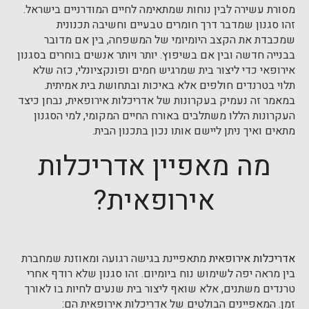
מסורת עשירה לבין נוחות שמתאימה לחיים המודרניים בישראל.
זהו סגנון שמדבר דרך חומרים טבעיים וחשיבה תכנונית
שמכבדת את הקצב היומיומי של המשפחה, בין אם מדובר
בבנייה חדשה ובין אם בשיפוץ. יותר ויותר אנשים בוחרים בסגנון
אירופאי כדי ליצור בית שמרגיש חמים ופונקציונלי, כזה שלא
תלוי בטרנדים חולפים אלא באיכות ובתחושת בית אמיתית.
במאמר זה נעמיק בעקרונות של אדריכלות אירופאית, נבחן כיצד
העקרונות הללו משתלבים באורח החיים המקומי, למי הסגנון
מתאים ואיך ניתן ליישם אותו נכון בתכנון הבית.
מה מאפיין אדריכלות
אירופאית?
אדריכלות אירופאית
מתאפיינת בגישה רגועה ומאוזנת שמחברת
בין מראה יפה לשימוש נוח ביומיום. זהו סגנון שלא רודף אחרי
טרנדים משתנים, אלא שואף ליצור בית שנעים לחיות בו לאורך
זמן. המאפיינים הבולטים של אדריכלות אירופאית הם: