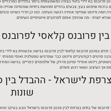
נון פרובנס בא לידי ביטוי בצורה המשמעותית ביותר בחללים המרכזיים
 בזכות שימוש בעץ, צבעים בהירים ותחושת ביתיות שמזמינה שהייה מ
ה חמה וריהוט שמייצר אווירה רגועה ונעימה. כמו כן חדרי השינה נהנ
יא יוצרת - מה שהופך אותם למרחבים אינטימיים ונעימים.
בין פרובנס קלאסי לפרובנס
ב פנים בסגנון פרובנס קלאסי לבין פרובנס בגישה עכשווית בא לידי ב
רבה פרטים דקורטיביים וריהוט כבד שמדגיש נוסטלגיה ואופי מסורתי. 
פשוטים, ריהוט אוורירי ומינון מדויק של אלמנטים כפריים. בגישה המוד
ת אך העיצוב נשאר רגוע וחמים.
צרפת לישראל - ההבדל בין ס
שונות
 פרובנס של בתים בצרפת לבין סגנון פרובנס בישראל נובע בעיקר מהאק