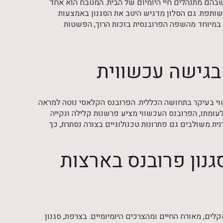
 שבהם מתנהלים חיי היומיום של הבית. המטבח הוא אחד
שותפת. גם הסלון מדגיש היטב את הסגנון באמצעות
ים במיוחד מהשפה הפרובנסית בזכות הרוך, הפשטות
 בגישה עכשווית
יטוי בעיקר בתחושה הכללית. הפרובנס הקלאסי נוטה למראה
לעומתו, הפרובנס העכשווי מציע פרשנות קלילה ונקייה
רנית משולבים גם פתרונות טכנולוגיים בצורה נסתרת, כך
גנון פרובנס בארצות
לים, מאורח החיים ומהצרכים היומיומיים. בצרפת, סגנון