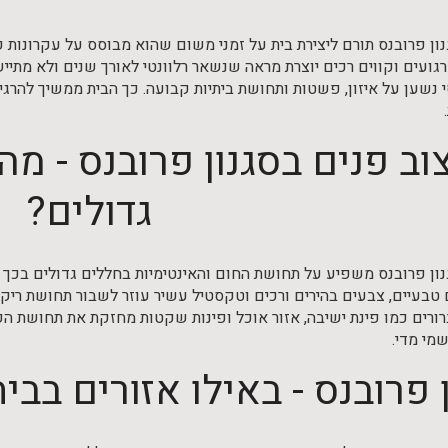
נון פרובנס תורם ליצירת בית על זמני משום שהוא מבוסס על עקרונות 
רגועים וקווים רכים יוצרת מראה שנשאר רלוונטי לאורך שנים ולא מ
י נשען על איזון, פשטות ותחושת ביתיות קבועה. כך הבית ממשיך להרג
וב פנים בסגנון פרובנס - 
גדולים?
נון פרובנס משפיע על תחושת החום והאינטימיות בחללים גדולים בכך ש
טבעיים, צבעים בהירים ורכים וטקסטיל עשיר עוזר לשבור תחושת ריק 
ורים כמו פינת ישיבה, אזור אוכל ופינות שקטות מחזקת את תחושת הקרב
מי מדי.
ן פרובנס - באילו אזורים בב