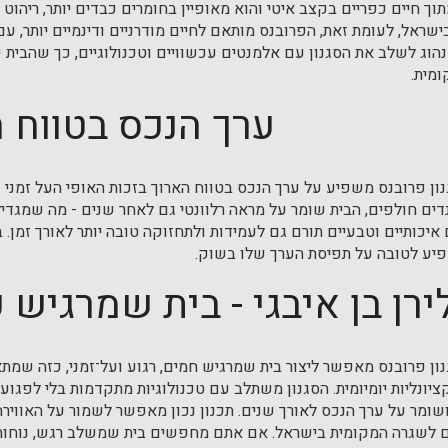
וך חיים כפריים בקצב איטי והוא מאופיין בחומרים כבדים יותר, ריהוט
ישראל, לעומת זאת, הפרובנס מותאם לחיים מודרניים ודינמיים יותר, ע
נהוג לשלב את הסגנון עם אלמנטים עכשוויים וטכנולוגיים, כך שהבית 
ומית.
ערך הנכס בטווח 
ון פרובנס משפיע על ערך הנכס בטווח הארוך בזכות האופי העל זמני ש
דים חולפים, הבית שומר על מראה רלוונטי גם לאחר שנים - מה שמגדיל
יכותיים וטבעיים תורם גם לעמידות ולתחזוקה טובה יותר לאורך זמן. בנ
יע לטובה על תפיסת הערך שלו בשוק.
ירן בן איבגי - בית שמרגיש 
ון פרובנס מאפשר ליצור בית שמרגיש חמים, רגוע ועל־זמני, כזה שמתאי
ונליות יומיומית. הסגנון משתלב עם טכנולוגיות מתקדמות בלי לפגוע 
שומר על ערך הנכס לאורך שנים. תכנון נכון מאפשר לשמור על האווירה
לשגרה המקומית בישראל. אם אתם מחפשים בית שמשלב רגש, נוחות ודיו