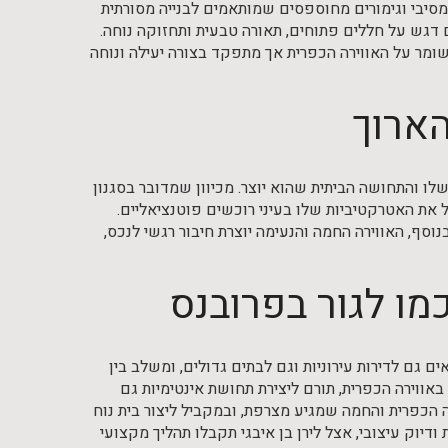
 מסיבי וגימורים מחוספסים שמותאמים לבנייה מסורתית
ם דגש על חללים פתוחים, תאורה טבעית ותחזוקה נוחה.
שומר על האווירה הכפרית אך מתפקד בצורה יעילה ונוחה
הארוך
לו והתחושה הביתית שהוא יוצר. מכיוון שמדובר בסגנון
 את האטרקטיביות שלו בעיני רוכשים פוטנציאליים.
וסף, האווירה החמה והנעימה יוצרת חיבור רגשי לנכס,
כמו לגור בפרובנס
ם גם לדירות עירוניות וגם לבתים גדולים, ומשלב בין
באווירה הכפרית, תורם ליצירת תחושת אינטימיות גם
 הכפרית והחמה שמגיע מצרפת, ובמקביל ליצור בית נוח
ק עיצובי, אצל לירן בן איבגי תקבלו תהליך מקצועי