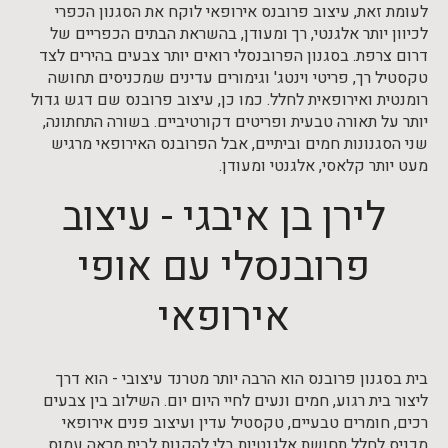
לעומת זאת, עיצוב פרובנס אירופאי לוקח את הסגנון הכפרי
לכיוון יותר אלגנטי, רך ומעודן, בהשראת הבתים הכפריים של
דרום צרפת. בסגנון הפרובנסלי רואים יותר צבעים בהירים לצד
טקסטיל רך, פריטי וינטג' וגימורים עדינים שמכניסים תחושה
רומנטית ואירופאית לחלל. כמו כן, עיצוב פרובנס שם דגש גדול
יותר על תאורה טבעית ופריטים דקורטיביים. בשורה התחתונה,
שני הסגנונות חמים וביתיים, אבל הפרובנס האירופאי מרגיש
מעט יותר קלאסי, אלגנטי ומעודן.
לירן בן איבגי - עיצוב
פרובנסלי עם אופי
אירופאי
בית בסגנון פרובנס הוא הרבה יותר מטרנד עיצובי - הוא דרך
ליצור בית רגוע, חמים ונעים לחיי היום יום. השילוב בין צבעים
רכים, חומרים טבעיים, טקסטיל עדין ועיצוב פנים אירופאי
מכניס לחלל תחושת אלגנטיות בלי להקנות לבית מראה עמוס