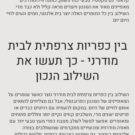
קלאסי. גם טקסטיל טבעי כמו פשתן, כותנה ווילונות רכים
מאפיינים מאוד את הסגנון ויוצרים מראה קליל ולא כבד מדי.
השילוב בין כל החומרים האלה יוצר בית אלגנטי, חמים ונעים לחיי
היום יום.
בין כפריות צרפתית לבית
מודרני - כך תעשו את
השילוב הנכון
השילוב בין כפריות צרפתית לבית מודרני נוצר כאשר שומרים על
המאפיינים של הסגנון הפרובנסלי, אבל גם מצליחים להתאים
אותם לחיים של היום. במקום להעמיס עם רהיטים כבדים או
פריטים ישנים מדי, משלבים קווים נקיים יותר וחללים פתוחים
ומאווררים. אפשר למשל לשלב מטבח כפרי מעץ טבעי יחד עם
תאורה מודרנית ומכשירים מתקדמים שמשתלבים בצורה
אלגנטית בעיצוב. גם שימוש בצבעים בהירים, חלונות גדולים