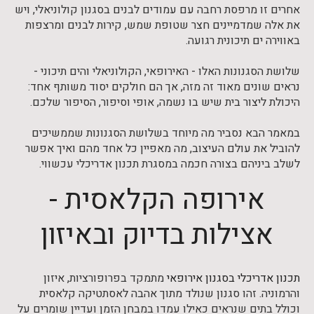
אחרים זו מרפסת רחבה עם עמודים לבנים בסגנון קולוניאלי, ויש
את אלה שמדמיינים חצר שטופת שמש, קירות לבנים ומרצפות
באווירה ים תיכונית רגועה.
שלושת הסגנונות האלו - האירופאי, הקולוניאלי והים תיכוני -
נראים שונים מאוד זה מזה, אך הם חולקים יסוד משותף אחד:
היכולת ליצור בית שיש בו נשמה, אופי וסיפור, הסיפור שלכם.
במאמר הבא נסביר מה מיוחד בשלושת הסגנונות שממשיכים
להוביל את עולם העיצוב, מה מאפיין כל אחד מהם ואיך אפשר
לשלב ביניהם בצורה חכמה במסגרת תכנון אדריכלי עכשווי.
אירופה הקלאסית -
אצילות בדיוק ובאיזון
תכנון אדריכלי בסגנון אירופאי
מתמקד בפרופורציות, איזון
והרמוניה. זהו סגנון שנולד מתוך אהבה לאסתטיקה קלאסית
וכולל בתים שנראים כאילו עמדו במבחן הזמן ועדיין שומרים על