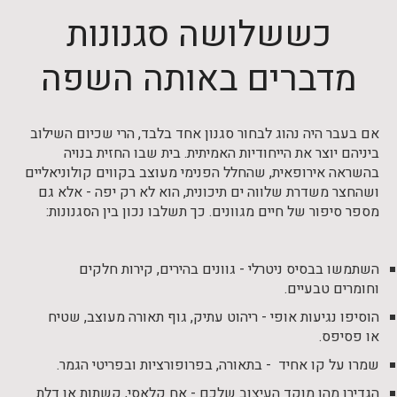
כששלושה סגנונות
מדברים באותה השפה
אם בעבר היה נהוג לבחור סגנון אחד בלבד, הרי שכיום השילוב
ביניהם יוצר את הייחודיות האמיתית. בית שבו החזית בנויה
בהשראה אירופאית, שהחלל הפנימי מעוצב בקווים קולוניאליים
ושהחצר משדרת שלווה ים תיכונית, הוא לא רק יפה - אלא גם
מספר סיפור של חיים מגוונים. כך תשלבו נכון בין הסגנונות:
השתמשו בבסיס ניטרלי - גוונים בהירים, קירות חלקים
וחומרים טבעיים.
הוסיפו נגיעות אופי - ריהוט עתיק, גוף תאורה מעוצב, שטיח
או פסיפס.
שמרו על קו אחיד - בתאורה, בפרופורציות ובפריטי הגמר.
הגדירו מהו מוקד העיצוב שלכם - אח קלאסי, קשתות או דלת