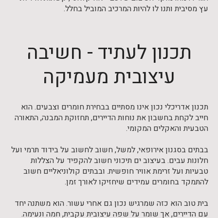
עץ מסיבית ותנו לו להיות המרכיב המוביל בחלל.
תכנון לעתיד - חשיבה
עיצובית מעמיקה
תכנון אדריכלי נכון אינו מסתיים בבחירת חומרים וצבעים. הוא
חייב לקחת בחשבון את נוחות הדיירים, תחזוקת המבנה, התאורה
הטבעית והאקלים המקומי.
בבתים בסגנון אירופאי, למשל, חשוב לחשוב על בידוד תרמי ועל
חלונות עבים. בעיצוב ים תיכוני חשוב להקפיד על הצללות
טבעיות ועל זרימת אוויר חופשית. ובבתים קולוניאליים חשוב
להתמקד בחומרים עמידים שיחזיקו לאורך זמן.
בית טוב הוא כזה שמרגיש נכון גם אחרי עשור. הוא משתנה יחד
עם הדיירים, אך שומר על שפה עיצובית עקבית, חמה ונעימה.