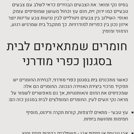
בסיס נקי ומואר. את הצבעים הבהירים כדאי לשלב עם צבעים
טבעיים כמו ירוק זית, חום עץ וכחול מעושן שמוסיפים עומק
ואופי. השילוב בין צבעים ניטרליים לבין נגיעות צבע עדינות יוצר
איזון נכון בין כפריות למודרניות. כך מתקבל בית שמרגיש רגוע,
הרמוני ומזמין.
חומרים שמתאימים לבית
בסגנון כפרי מודרני
כאשר מתכננים
בית בסגנון כפרי מודרני
, לבחירת החומרים יש
תפקיד מרכזי ביצירת האווירה הנכונה. החומרים הם אלה
שמכניסים את החום והאותנטיות, אך גם מאפשרים לשמור על
מראה נקי ונעים לעין. החומרים המומלצים לבית בסגנון כזה הם:
עץ טבעי - מתאים לרצפות, קורות תקרה וריהוט, מוסיף
חמימות ותחושת ביתיות.
אבן טבעית או חיפויי אבן - משתלבים בקירות פנים וחוץ