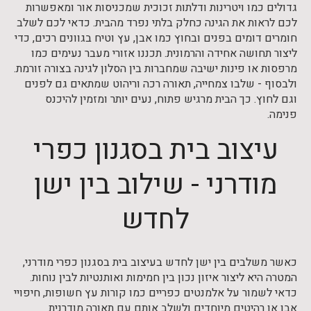
גדולים כמו ויטרינות ודלתות זכוכית שמכניסות אור ומאפשרות
לכם לראות את הגינה כחלק בלתי נפרד מהבית. כדאי לכם לשלב
חומרים דומים בפנים ובחוץ כמו אבן, עץ וטיח בגוונים רכים, כדי
ליצור תחושה אחידה והרמונית. תכננו אזורי מעבר נעימים כמו
מרפסות או פינות ישיבה שמחברות בין הסלון לגינה בצורה זורמת.
ולבסוף - שלבו צמחייה, תאורה רכה וריהוט שמתאים גם לפנים
וגם לחוץ. כך הבית מרגיש פתוח, נעים יותר ומזמין להיכנס
פנימה.
עיצוב בית בסגנון כפרי
מודרני - שילוב בין ישן
לחדש
כאשר משלבים בין ישן לחדש בעיצוב בית בסגנון כפרי מודרני,
המטרה היא ליצור איזון נכון בין חמימות ואותנטיות לבין נוחות.
כדאי לשמור על אלמנטים כפריים כמו קורות עץ חשופות, חיפויי
אבן או רהיטים מיוחדים ולשלב אותם עם תאורה מודרנית