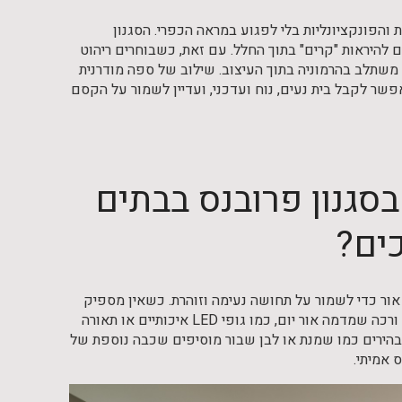
והפונקציונליות בלי לפגוע במראה הכפרי. הסגנון
ם להיראות "קרים" בתוך החלל. עם זאת, כשבוחרים ריהוט
 משתלב בהרמוניה בתוך העיצוב. שילוב של ספה מודרנית
אפשר לקבל בית נעים, נוח ועדכני, ועדיין לשמור על הקסם
סגנון פרובנס בבתים
ים?
אור כדי לשמור על תחושה נעימה וזוהרת. כשאין מספיק
חלונות, הבית עלול להרגיש קטן וכבד. כדי לפתור את זה, אפשר להשתמש בתאורה חמה ורכה שמדמה אור יום, כמו גופי LED איכותיים או תאורה
 בהירים כמו שמנת או לבן שבור מוסיפים שכבה נוספת של
 אמיתי.