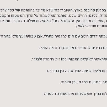
בסגנון פרובנס
בארץ, חשוב לזכור שלא מדובר בהעתקה של כפר צרפתי
החזק ולסגנון החיים שלנו. האתגר הוא לשמור על הרוך, הפשטות והקס
ור, עמידות וקירור. איך עושים את זה? באמצעות שילוב חכם בין חומרים
שוטים שכדאי לאמץ:
מתמודדים היטב עם חום כמו טיח מינרלי, אבן טבעית ועץ מלא בגימור 
בהירים שמחזירים אור ומקררים את החלל.
תאימה לאקלים המקומי כמו זית, רוזמרין ולבנדר.
ת וליצור זרימת אוויר טובה בין החדרים.
בעי ונושם כמו פשתן וכותנה.
לות בחוץ שמשלימות את האווירה הכפרית.