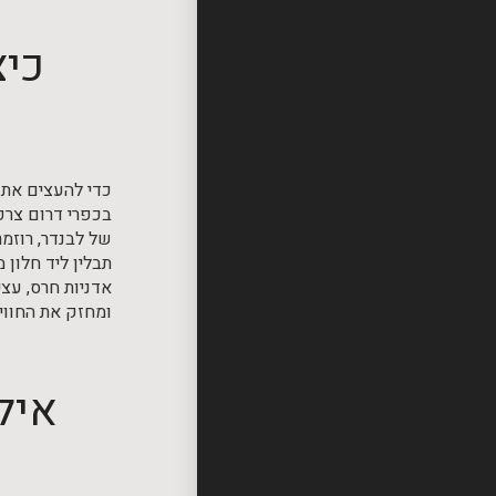
כיצ
כדי להעצים את 
בכפרי דרום צרפת
של לבנדר, רוזמ
תבלין ליד חלון 
אדניות חרס, עצי
ומחזק את החוויה
איל