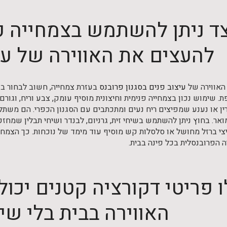
ד ניתן להשתמש בצמחייה פנ
להעצים את האווירה של עי
האווירה של
עיצוב פנים בסגנון פרובנס
בעזרת צמחייה, חשוב לבחור בצמ
. שימוש נכון בצמחייה פנימית וחיצונית מוסיף עומק, צבע וריח, וגור
רין או נענע שמפיצים ריח נעים ומתכתבים עם הסגנון הכפרי. הם משת
מואר. בחוץ ניתן להשתמש בשיחי זית, גרניום, לבנדר ושיחי תבלין שמחז
צי ברזל מחושל או סלסלות קש מוסיף עוד מימד של נוכחות. כך הצמחייה
 הפרובנסלית בכל פינה בבית.
ו פריטי דקורציה קטנים יכו
האווירה בבית בלי שיפ