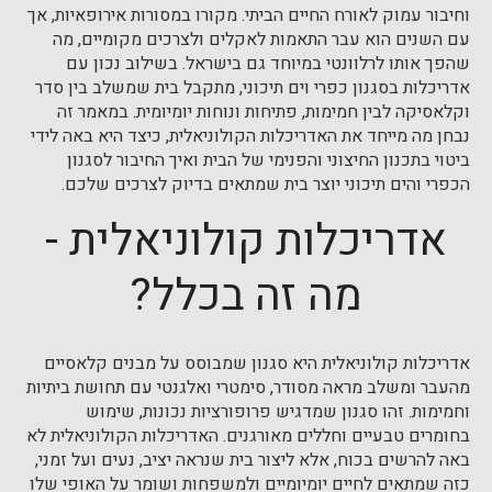
וחיבור עמוק לאורח החיים הביתי. מקורו במסורות אירופאיות, אך
עם השנים הוא עבר התאמות לאקלים ולצרכים מקומיים, מה
שהפך אותו לרלוונטי במיוחד גם בישראל. בשילוב נכון עם
אדריכלות בסגנון כפרי וים תיכוני, מתקבל בית שמשלב בין סדר
וקלאסיקה לבין חמימות, פתיחות ונוחות יומיומית. במאמר זה
נבחן מה מייחד את האדריכלות הקולוניאלית, כיצד היא באה לידי
ביטוי בתכנון החיצוני והפנימי של הבית ואיך החיבור לסגנון
הכפרי והים תיכוני יוצר בית שמתאים בדיוק לצרכים שלכם.
אדריכלות קולוניאלית -
מה זה בכלל?
אדריכלות קולוניאלית היא סגנון שמבוסס על מבנים קלאסיים
מהעבר ומשלב מראה מסודר, סימטרי ואלגנטי עם תחושת ביתיות
וחמימות. זהו סגנון שמדגיש פרופורציות נכונות, שימוש
בחומרים טבעיים וחללים מאורגנים. האדריכלות הקולוניאלית לא
באה להרשים בכוח, אלא ליצור בית שנראה יציב, נעים ועל זמני,
כזה שמתאים לחיים יומיומיים ולמשפחות ושומר על האופי שלו